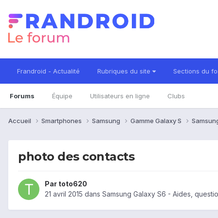
Frandroid - Actualité
Rubriques du site
Sections du f
Forums
Équipe
Utilisateurs en ligne
Clubs
Accueil
Smartphones
Samsung
Gamme Galaxy S
Samsung
photo des contacts
Par
toto620
21 avril 2015
dans
Samsung Galaxy S6 - Aides, questi