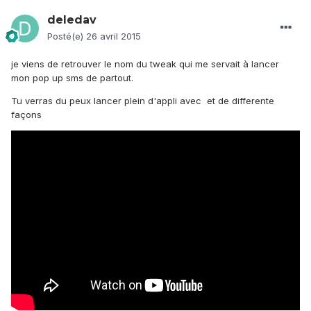
deledav
Posté(e)
26 avril 2015
je viens de retrouver le nom du tweak qui me servait à lancer
mon pop up sms de partout.
Tu verras du peux lancer plein d'appli avec et de differente
façons