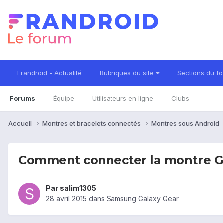
Frandroid - Actualité
Rubriques du site
Sections du f
Forums
Équipe
Utilisateurs en ligne
Clubs
Accueil
Montres et bracelets connectés
Montres sous Android
Comment connecter la montre G
Par
salim1305
28 avril 2015
dans
Samsung Galaxy Gear