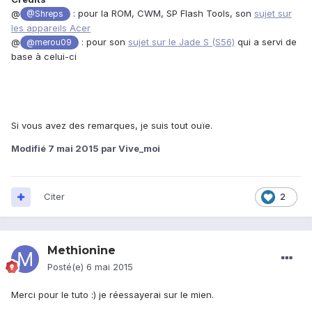
@
: pour la ROM, CWM, SP Flash Tools, son
sujet sur
@Shreps
les appareils Acer
@
: pour son
sujet sur le Jade S (S56)
qui a servi de
@merou09
base à celui-ci
Si vous avez des remarques, je suis tout ouïe.
Modifié
7 mai 2015
par Vive_moi
Citer
2
Methionine
Posté(e)
6 mai 2015
Merci pour le tuto :) je réessayerai sur le mien.