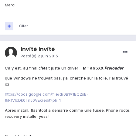
Merci
Citer
Invité Invité
Posté(e)
2 juin 2015
Ca y est, au final c’était juste un driver :
MTK65XX
Preloader
que Windows ne trouvait pas, j'ai cherché sur la toile, l'ai trouvé
ici
https://docs.google.com/file/d/0B1x1BQ2sB-
9iR1VlcDk0TnJ0VEk/edit?pli=1
Aprés install, flashtool a démarré comme une fusée. Phone rooté,
recovery installé, yess!!