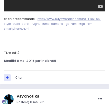
et en precommande :
http://www.buyswonder.com/no-1-s6i-s6-
style-quad-core-1-3ghz-16mp-camera-1gb-ram-16gb-rom-
smartphone.html
Titre édité,
Modifié
8 mai 2015
par indian65
Citer
Psychotiks
Posté(e)
8 mai 2015