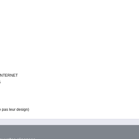
INTERNET
S
e pas leur design)