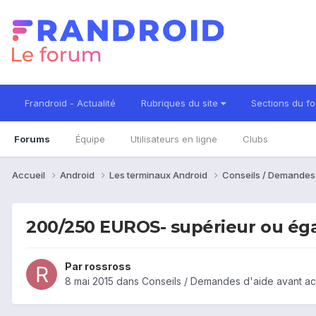
Frandroid - Actualité
Rubriques du site
Sections du f
Forums
Équipe
Utilisateurs en ligne
Clubs
Accueil
Android
Les terminaux Android
Conseils / Demandes
200/250 EUROS- supérieur ou éga
Par
rossross
8 mai 2015
dans
Conseils / Demandes d'aide avant ac