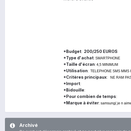
*Budget
200/250 EUROS
:
*Type d'achat
: SMARTPHONE
*Taille d'écran
: 4,5 MINIMUM
*Utilisation
: TELEPHONE SMS MMS 
*Critères principaux
: NE RAM PA
*Import
:
*Bidouille
:
*Pour combien de temps
:
*Marque à éviter
: samsung( je n aim
Archivé