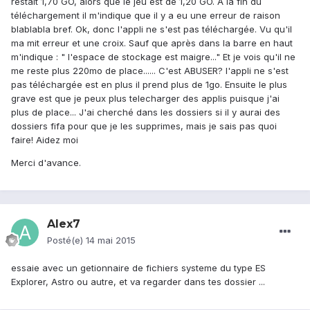
restait 1,70 GO, alors que le jeu est de 1,20 GO. A la fin du
téléchargement il m'indique que il y a eu une erreur de raison
blablabla bref. Ok, donc l'appli ne s'est pas téléchargée. Vu qu'il
ma mit erreur et une croix. Sauf que après dans la barre en haut
m'indique : " l'espace de stockage est maigre..." Et je vois qu'il ne
me reste plus 220mo de place...... C'est ABUSER? l'appli ne s'est
pas téléchargée est en plus il prend plus de 1go. Ensuite le plus
grave est que je peux plus telecharger des applis puisque j'ai
plus de place... J'ai cherché dans les dossiers si il y aurai des
dossiers fifa pour que je les supprimes, mais je sais pas quoi
faire! Aidez moi
Merci d'avance.
Alex7
Posté(e)
14 mai 2015
essaie avec un getionnaire de fichiers systeme du type ES
Explorer, Astro ou autre, et va regarder dans tes dossier ...