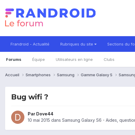
Frandroid - Actualité
Rubriques du site
Sections du f
Forums
Équipe
Utilisateurs en ligne
Clubs
Accueil
Smartphones
Samsung
Gamme Galaxy S
Samsung
Bug wifi ?
Par
Dove44
10 mai 2015
dans
Samsung Galaxy S6 - Aides, questio