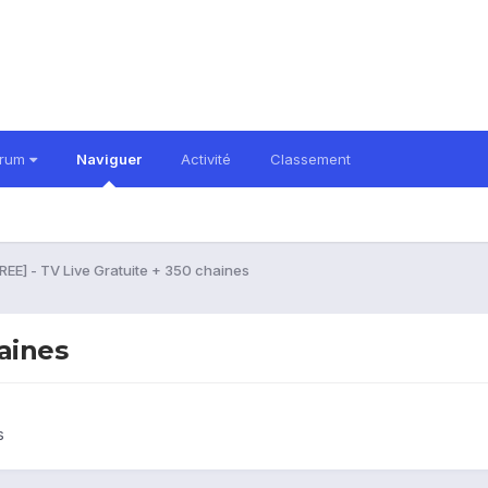
orum
Naviguer
Activité
Classement
REE] - TV Live Gratuite + 350 chaines
haines
s