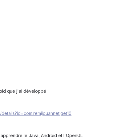
roid que j'ai développé
s/details?id=com.remijouannet.get10
ur apprendre le Java, Android et l'OpenGL