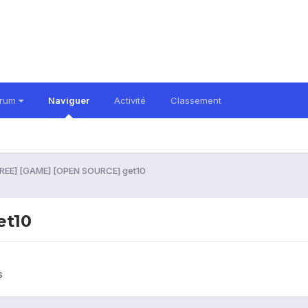
orum
Naviguer
Activité
Classement
FREE] [GAME] [OPEN SOURCE] get10
et10
s