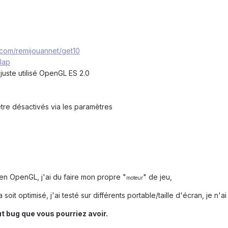
b.com/remijouannet/get10
lap
i juste utilisé OpenGL ES 2.0
tre désactivés via les paramètres
u en OpenGL, j'ai du faire mon propre "
" de jeu,
moteur
 soit optimisé, j'ai testé sur différents portable/taille d'écran, je n'
t bug que vous pourriez avoir.