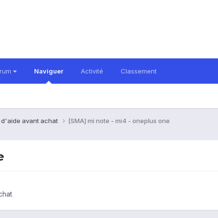
orum
Naviguer
Activité
Classement
 d'aide avant achat
[SMA] mi note - mi4 - oneplus one
e
chat