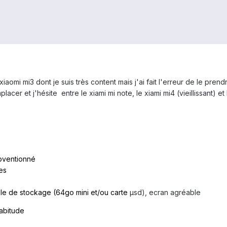
 xiaomi mi3 dont je suis très content mais j'ai fait l'erreur de le pr
placer et j'hésite entre le xiami mi note, le xiami mi4 (vieillissant) 
bventionné
es
taille de stockage (64go mini et/ou carte
μsd), ecran agréable
habitude