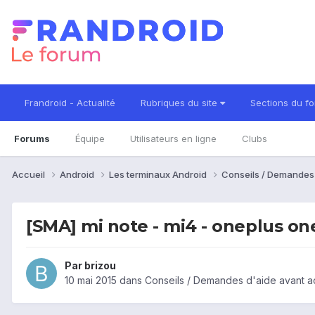
Frandroid - Actualité
Rubriques du site
Sections du f
Forums
Équipe
Utilisateurs en ligne
Clubs
Accueil
Android
Les terminaux Android
Conseils / Demandes
[SMA] mi note - mi4 - oneplus on
Par
brizou
10 mai 2015
dans
Conseils / Demandes d'aide avant a