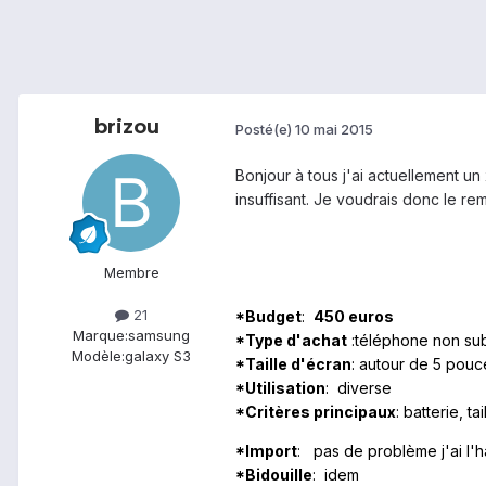
brizou
Posté(e)
10 mai 2015
Bonjour à tous j'ai actuellement un
insuffisant. Je voudrais donc le rem
Membre
21
*Budget
:
450 euros
Marque:
samsung
*Type d'achat
:téléphone non su
Modèle:
galaxy S3
*Taille d'écran
: autour de 5 pouc
*Utilisation
: diverse
*Critères principaux
: batterie, 
*Import
: pas de problème j'ai l'
*Bidouille
: idem