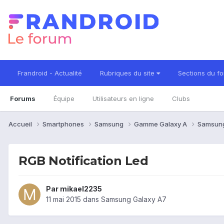
Frandroid - Actualité
Rubriques du site
Sections du f
Forums
Équipe
Utilisateurs en ligne
Clubs
Accueil
Smartphones
Samsung
Gamme Galaxy A
Samsung
RGB Notification Led
Par
mikael2235
11 mai 2015
dans
Samsung Galaxy A7