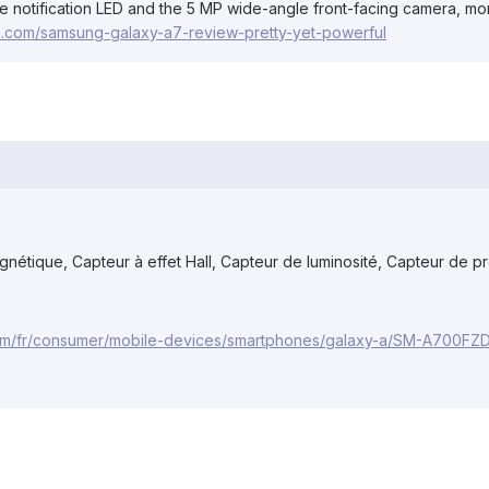
he notification LED and the 5 MP wide-angle front-facing camera, mor
.com/samsung-galaxy-a7-review-pretty-yet-powerful
étique, Capteur à effet Hall, Capteur de luminosité, Capteur de p
om/fr/consumer/mobile-devices/smartphones/galaxy-a/SM-A700FZ