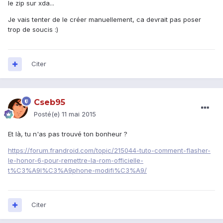
le zip sur xda...
Je vais tenter de le créer manuellement, ca devrait pas poser
trop de soucis :)
Citer
Cseb95
Posté(e)
11 mai 2015
Et là, tu n'as pas trouvé ton bonheur ?
https://forum.frandroid.com/topic/215044-tuto-comment-flasher-
le-honor-6-pour-remettre-la-rom-officielle-
t%C3%A9l%C3%A9phone-modifi%C3%A9/
Citer