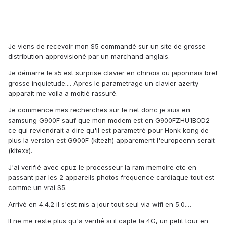
Je viens de recevoir mon S5 commandé sur un site de grosse
distribution approvisioné par un marchand anglais.
Je démarre le s5 est surprise clavier en chinois ou japonnais bref
grosse inquietude.... Apres le parametrage un clavier azerty
apparait me voila a moitié rassuré.
Je commence mes recherches sur le net donc je suis en
samsung G900F sauf que mon modem est en G900FZHU1BOD2
ce qui reviendrait a dire qu'il est parametré pour Honk kong de
plus la version est G900F (kltezh) apparement l'europeenn serait
(kltexx).
J'ai verifié avec cpuz le processeur la ram memoire etc en
passant par les 2 appareils photos frequence cardiaque tout est
comme un vrai S5.
Arrivé en 4.4.2 il s'est mis a jour tout seul via wifi en 5.0....
Il ne me reste plus qu'a verifié si il capte la 4G, un petit tour en