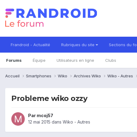
Frandroid - Actualité
Rubriques du site
Sections du f
Forums
Équipe
Utilisateurs en ligne
Clubs
Accueil
Smartphones
Wiko
Archives Wiko
Wiko - Autres
Probleme wiko ozzy
Par
mcoj57
12 mai 2015
dans
Wiko - Autres