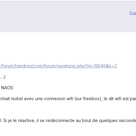
Co
://forum.frandroid.com/forum/viewtopic.php?id=19546&p=2
. ;)
le NAOS:
hait nickel avec une connexion wifi (sur freebox), le dit wifi est part
seul. Si je le réactive, il se redéconnecte au bout de quelques sec