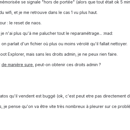
émorisée se signale "hors de portée" (alors que tout était ok 5 mi
du wifi, et je me retrouve dans le cas 1 vu plus haut.
our : le reset de naos.
t je n'ai plus qu'à me palucher tout le reparamétrage... :mad:
 on parlait d'un fichier où plus ou moins vérolé qu'il fallait nettoyer.
oot Explorer, mais sans les droits admin, je ne peux rien faire.
t
de manière sure
, peut-on obtenir ces droits admin ?
atos qu'il vendent est buggé (ok, c'est peut etre pas directement de
, je pense qu'on va être vite très nombreux à pleurer sur ce probl