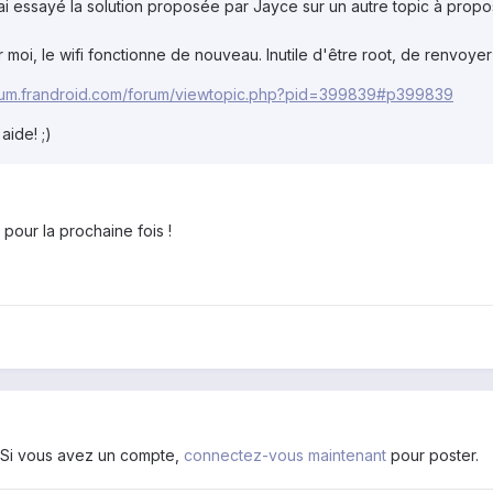
ai essayé la solution proposée par Jayce sur un autre topic à propo
 moi, le wifi fonctionne de nouveau. Inutile d'être root, de renvoyer
orum.frandroid.com/forum/viewtopic.php?pid=399839#p399839
ide! ;)
 pour la prochaine fois !
. Si vous avez un compte,
connectez-vous maintenant
pour poster.