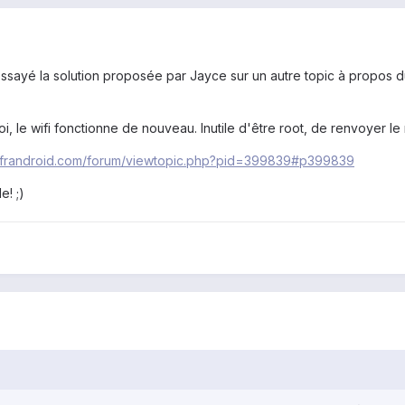
essayé la solution proposée par Jayce sur un autre topic à propos 
i, le wifi fonctionne de nouveau. Inutile d'être root, de renvoyer le
um.frandroid.com/forum/viewtopic.php?pid=399839#p399839
! ;)