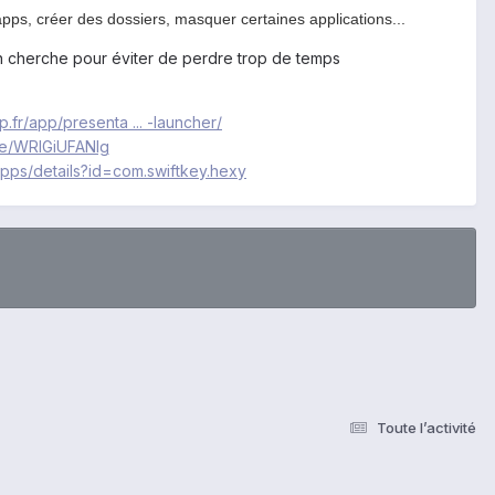
apps, créer des dossiers, masquer certaines applications...
on cherche pour éviter de perdre trop de temps
p.fr/app/presenta ... -launcher/
.be/WRlGiUFANIg
apps/details?id=com.swiftkey.hexy
Toute l’activité