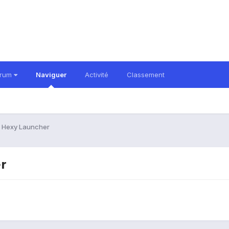
orum
Naviguer
Activité
Classement
 : Hexy Launcher
r