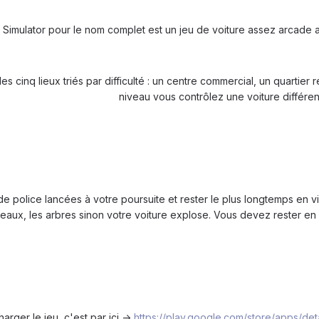
Simulator pour le nom complet est un jeu de voiture assez arcade 
 cinq lieux triés par difficulté :
un centre commercial, un quartier r
niveau vous contrôlez une voiture différen
 de police lancées à votre poursuite et rester le plus longtemps en v
eaux, les arbres sinon votre voiture explose. Vous devez rester en 
arger le jeu, c'est par ici ->
https://play.google.com/store/apps/d