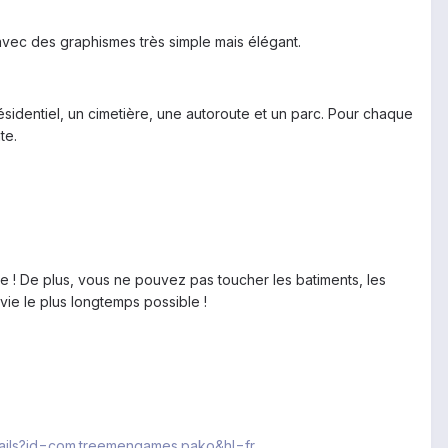
avec des graphismes très simple mais élégant.
ésidentiel, un cimetière, une autoroute et un parc. Pour chaque
te.
ie ! De plus, vous ne pouvez pas toucher les batiments, les
vie le plus longtemps possible !
etails?id=com.treemengames.pako&hl=fr