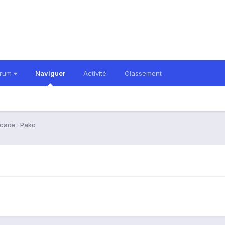
orum
Naviguer
Activité
Classement
rcade : Pako