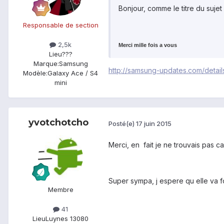
Bonjour, comme le titre du sujet 
Responsable de section
2,5k
Merci mille fois a vous
Lieu
???
Marque:
Samsung
http://samsung-updates.com/detai
Modèle:
Galaxy Ace / S4
mini
yvotchotcho
Posté(e)
17 juin 2015
Merci, en fait je ne trouvais pas car
Super sympa, j espere qu elle va fon
Membre
41
Lieu
Luynes 13080