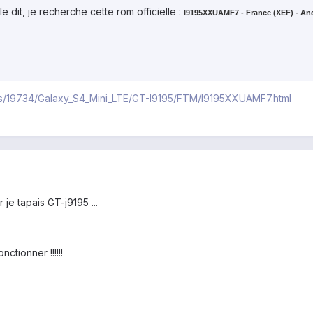
le dit, je recherche cette rom officielle :
I9195XXUAMF7 - France (XEF) - Andr
ls/19734/Galaxy_S4_Mini_LTE/GT-I9195/FTM/I9195XXUAMF7.html
 je tapais GT-j9195 ...
ctionner !!!!!!