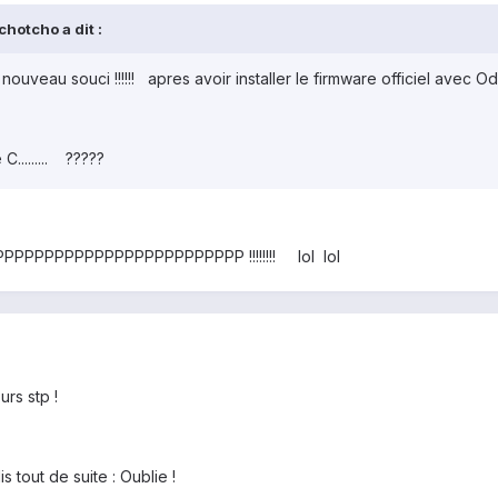
hotcho a dit :
n nouveau souci !!!!!! apres avoir installer le firmware officiel avec Od
C......... ?????
PPPPPPPPPPPPPPPPPPPPPP !!!!!!!! lol lol
urs stp !
is tout de suite : Oublie !