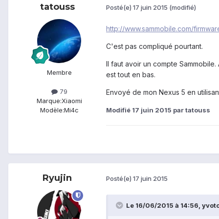
tatouss
Posté(e)
17 juin 2015
(modifié)
http://www.sammobile.com/firmw
C'est pas compliqué pourtant.
Il faut avoir un compte Sammobile.
Membre
est tout en bas.
79
Envoyé de mon Nexus 5 en utilisan
Marque:
Xiaomi
Modifié
17 juin 2015
par tatouss
Modèle:
Mi4c
Ryujin
Posté(e)
17 juin 2015
Le 16/06/2015 à 14:56, yvotc