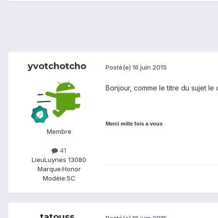
yvotchotcho
Posté(e)
16 juin 2015
Bonjour, comme le titre du sujet le d
Merci mille fois a vous
Membre
41
Lieu
Luynes 13080
Marque:
Honor
Modèle:
5C
tatouss
Posté(e)
16 juin 2015