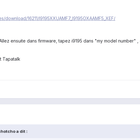
ares/download/16211/I9195XXUAMF7_I9195OXAAMF5_XEF/
 Allez ensuite dans firmware, tapez i9195 dans "my model number" , 
t Tapatalk
hotcho a dit :