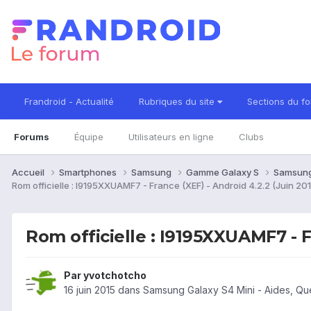
Frandroid - Actualité
Rubriques du site
Sections du f
Forums
Équipe
Utilisateurs en ligne
Clubs
Accueil
Smartphones
Samsung
Gamme Galaxy S
Samsung
Rom officielle : I9195XXUAMF7 - France (XEF) - Android 4.2.2 (Juin 201
Rom officielle : I9195XXUAMF7 - F
Par
yvotchotcho
16 juin 2015
dans
Samsung Galaxy S4 Mini - Aides, Qu