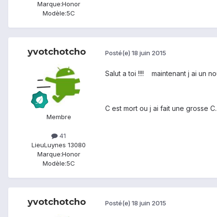
Marque:
Honor
Modèle:
5C
yvotchotcho
Posté(e)
18 juin 2015
Salut a toi !!!! maintenant j ai un n
C est mort ou j ai fait une grosse C..
Membre
41
Lieu
Luynes 13080
Marque:
Honor
Modèle:
5C
yvotchotcho
Posté(e)
18 juin 2015