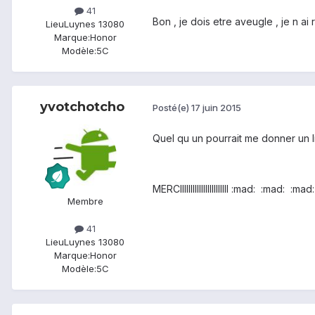
41
Bon , je dois etre aveugle , je n ai
Lieu
Luynes 13080
Marque:
Honor
Modèle:
5C
yvotchotcho
Posté(e)
17 juin 2015
Quel qu un pourrait me donner un l
MERCIIIIIIIIIIIIIIIIIIIIIII :mad: :mad: :mad:
Membre
41
Lieu
Luynes 13080
Marque:
Honor
Modèle:
5C