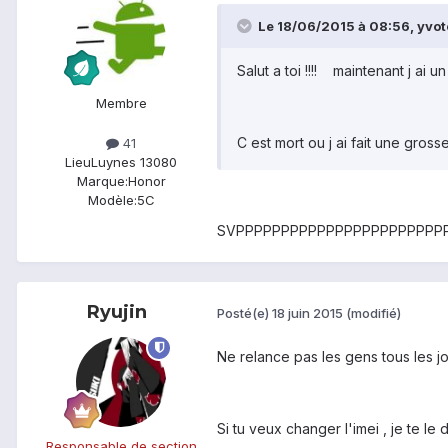
Le 18/06/2015 à 08:56, yvotc
Salut a toi !!!! maintenant j ai u
Membre
C est mort ou j ai fait une grosse 
41
Lieu
Luynes 13080
Marque:
Honor
Modèle:
5C
SVPPPPPPPPPPPPPPPPPPPPPPPPPP
Ryujin
Posté(e)
18 juin 2015
(modifié)
Ne relance pas les gens tous les jo
Si tu veux changer l'imei , je te le d
Responsable de section