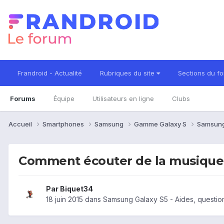
Frandroid - Actualité
Rubriques du site
Sections du f
Forums
Équipe
Utilisateurs en ligne
Clubs
Accueil
Smartphones
Samsung
Gamme Galaxy S
Samsung
Comment écouter de la musique
Par
Biquet34
18 juin 2015
dans
Samsung Galaxy S5 - Aides, questio