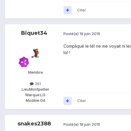
Citer
Biquet34
Posté(e)
19 juin 2015
Compliqué le tél ne me voyait ni l
lol !
Membre
261
Lieu
Montpellier
Marque:
LG
Modèle:
G4
Citer
snakes2388
Posté(e)
19 juin 2015