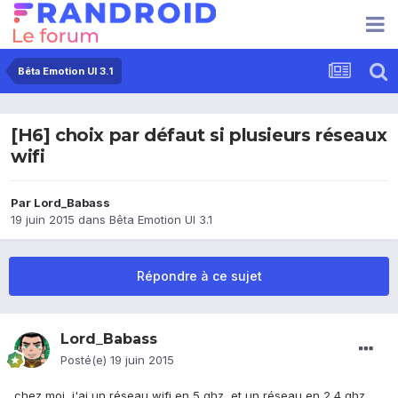
Bêta Emotion UI 3.1
[H6] choix par défaut si plusieurs réseaux
wifi
Par
Lord_Babass
19 juin 2015
dans
Bêta Emotion UI 3.1
Répondre à ce sujet
Lord_Babass
Posté(e)
19 juin 2015
chez moi, j'ai un réseau wifi en 5 ghz, et un réseau en 2,4 ghz.