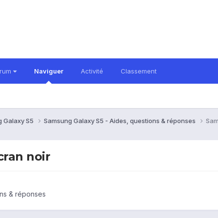
orum
Naviguer
Activité
Classement
 Galaxy S5
Samsung Galaxy S5 - Aides, questions & réponses
Sam
ran noir
ons & réponses