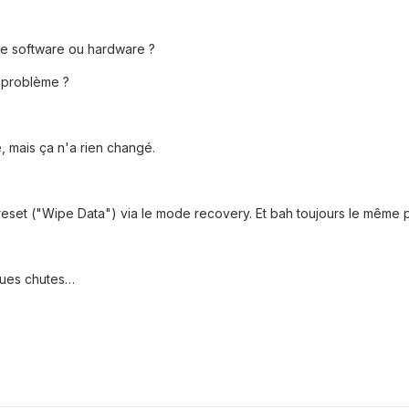
re software ou hardware ?
 problème ?
, mais ça n'a rien changé.
ry reset ("Wipe Data") via le mode recovery. Et bah toujours le mêm
lques chutes…