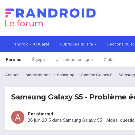
Frandroid - Actualité
Rubriques du site
Sections du f
Forums
Équipe
Utilisateurs en ligne
Clubs
Accueil
Smartphones
Samsung
Gamme Galaxy S
Samsung
Samsung Galaxy S5 - Problème éc
Par
atidroid
26 juin 2015
dans
Samsung Galaxy S5 - Aides, questi