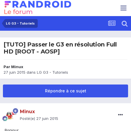
LG G3 - Tutoriels
[TUTO] Passer le G3 en résolution Full
HD [ROOT - AOSP]
Par
Minux
27 juin 2015
dans
LG G3 - Tutoriels
Répondre à ce sujet
Minux
Posté(e)
27 juin 2015
Bonjour,