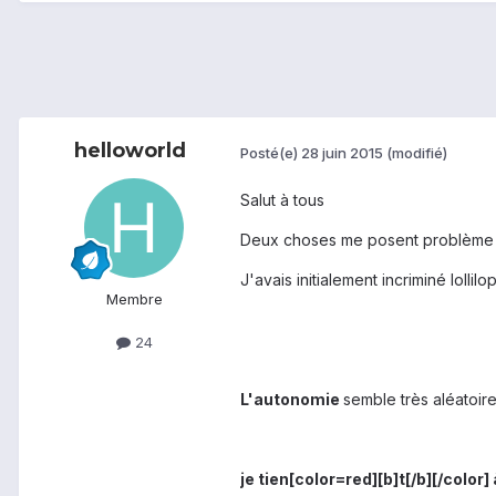
helloworld
Posté(e)
28 juin 2015
(modifié)
Salut à tous
Deux choses me posent problème po
J'avais initialement incriminé lolli
Membre
24
L'autonomie
semble très aléatoire 
je tien[color=red][b]t[/b][/color]