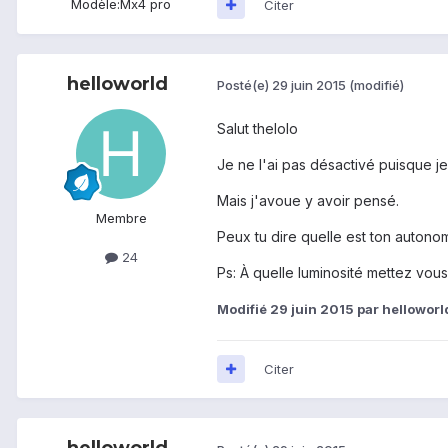
Modèle:
Mx4 pro
Citer
helloworld
Posté(e)
29 juin 2015
(modifié)
Salut thelolo
Je ne l'ai pas désactivé puisque je
Mais j'avoue y avoir pensé.
Membre
Peux tu dire quelle est ton auton
24
Ps: À quelle luminosité mettez vous
Modifié
29 juin 2015
par helloworl
Citer
helloworld