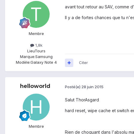
avant tout retour au SAV, comme d'h
Il y a de fortes chances que tu n'e
Membre
1,8k
Lieu
Tours
Marque:
Samsung
Modèle:
Galaxy Note 4
Citer
helloworld
Posté(e)
28 juin 2015
Salut ThorAsgard
hard reset, wipe cache et switch entr
Membre
Rien de choquant dans l'absolu mais