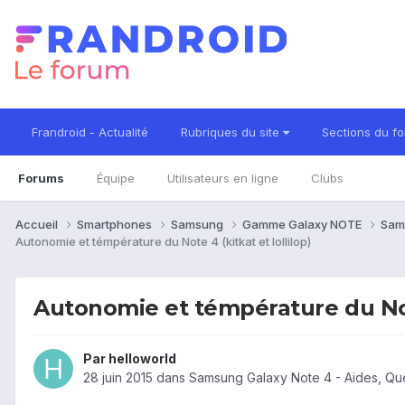
Frandroid - Actualité
Rubriques du site
Sections du f
Forums
Équipe
Utilisateurs en ligne
Clubs
Accueil
Smartphones
Samsung
Gamme Galaxy NOTE
Sam
Autonomie et témpérature du Note 4 (kitkat et lollilop)
Autonomie et témpérature du Note
Par
helloworld
28 juin 2015
dans
Samsung Galaxy Note 4 - Aides, Qu