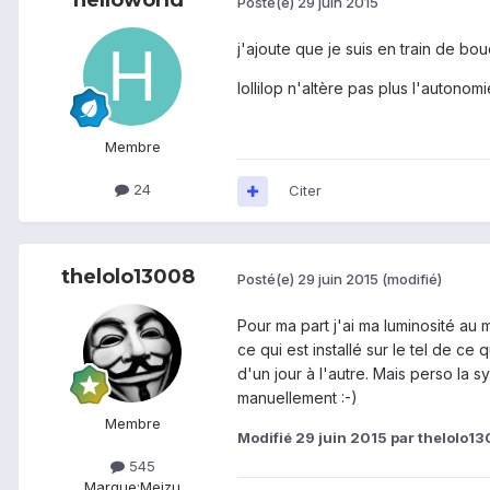
Posté(e)
29 juin 2015
j'ajoute que je suis en train de bou
lollilop n'altère pas plus l'autono
Membre
24
Citer
thelolo13008
Posté(e)
29 juin 2015
(modifié)
Pour ma part j'ai ma luminosité au 
ce qui est installé sur le tel de ce
d'un jour à l'autre. Mais perso la 
manuellement :-)
Membre
Modifié
29 juin 2015
par thelolo1
545
Marque:
Meizu