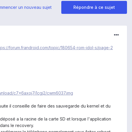
mmencer un nouveau sujet
Répondre à ce sujet
tps://forum.frandroid.com/topic/180654-rom-idol-s/page-2
ownload/c7x6axoj7i1cgj2/cwm6037.img
suite il conseille de faire des sauvegarde du kernel et du
déposé a la racine de la carte SD et lorsque l'application
dans le recovery.
ur redémarer le téléphone normalement vous faites reboot