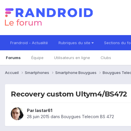
Frandroid - Actualité
Rubriques du site
Sections du f
Forums
Équipe
Utilisateurs en ligne
Clubs
Accueil
Smartphones
Smartphone Bouygues
Bouygues Tele
Recovery custom Ultym4/BS472
Par
lastar61
28 juin 2015
dans
Bouygues Telecom BS 472