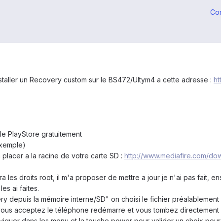
Co
installer un Recovery custom sur le BS472/Ultym4 a cette adresse :
ht
 le PlayStore gratuitement
exemple)
a placer a la racine de votre carte SD :
http://www.mediafire.com/d
es droits root, il m'a proposer de mettre a jour je n'ai pas fait, en
es ai faites.
ry depuis la mémoire interne/SD" on choisi le fichier préalablement 
us acceptez le téléphone redémarre et vous tombez directement 
naviguer dans les menu et la touche power pour valider un choix po