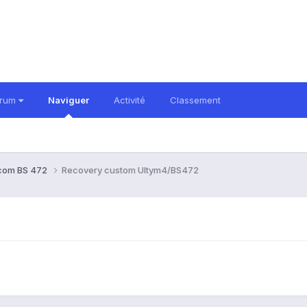
orum
Naviguer
Activité
Classement
com BS 472
Recovery custom Ultym4/BS472