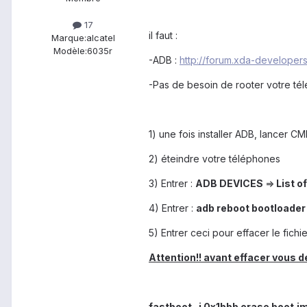
17
il faut :
Marque:
alcatel
Modèle:
6035r
-ADB :
http://forum.xda-develope
-Pas de besoin de rooter votre té
1) une fois installer ADB, lancer 
2) éteindre votre téléphones
3) Entrer :
ADB DEVICES
=>
List o
4) Entrer :
adb reboot bootloader
5) Entrer ceci pour effacer le fichie
Attention!! avant effacer vous de
fastboot -i 0x1bbb erase boot.i