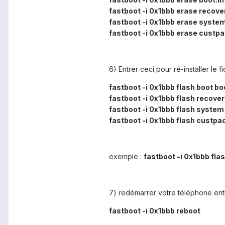
fastboot -i 0x1bbb erase recove
fastboot -i 0x1bbb erase syste
fastboot -i 0x1bbb erase custp
6) Entrer ceci pour ré-installer le fi
fastboot -i 0x1bbb flash b
fastboot -i 0x1bbb flash recover
fastboot -i 0x1bbb flash sys
fastboot -i 0x1bbb flash custp
exemple :
fastboot -i 0x1bbb fla
7) redémarrer votre téléphone entr
fastboot -i 0x1bbb reboot