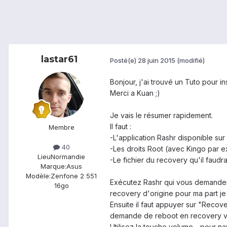
lastar61
Posté(e)
28 juin 2015
(modifié)
Bonjour, j'ai trouvé un Tuto pour 
Merci a Kuan ;)
Je vais le résumer rapidement.
Il faut :
Membre
-L'application Rashr disponible sur
40
-Les droits Root (avec Kingo par 
Lieu
Normandie
-Le fichier du recovery qu'il faudr
Marque:
Asus
Modèle:
Zenfone 2 551
Exécutez Rashr qui vous demandera l
16go
recovery d'origine pour ma part je l
Ensuite il faut appuyer sur "Recove
demande de reboot en recovery vo
Utilisez la touche volume - pour 