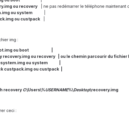
ry.img ou recovery
| ne pas redémarrer le téléphone maintenant ca
m.img ou system
|
ack.img ou custpack
|
chier img :
oot boot.img ou boot |
y recovery.img ou recovery | ou le chemin parcourir du fichier
tem system.img ou system |
ack custpack.img ou custpack |
sh recovery
C
:\Users\%
USERNAME
%\
Desktop
\recovery.img
er ceci :