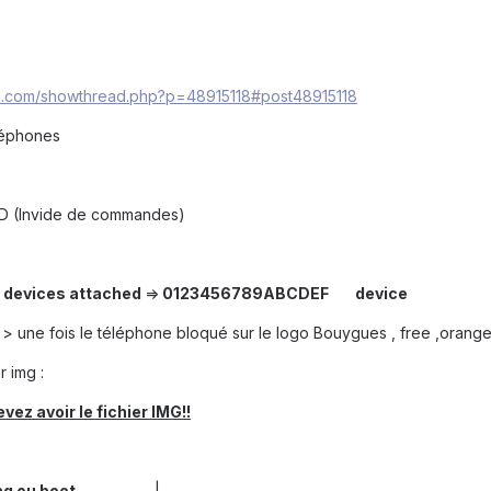
rs.com/showthread.php?p=48915118#post48915118
léphones
CMD (Invide de commandes)
f devices attached
=>
0123456789ABCDEF device
> une fois le téléphone bloqué sur le logo Bouygues , free ,orange 
r img :
vez avoir le fichier IMG!!
mg ou boot
|