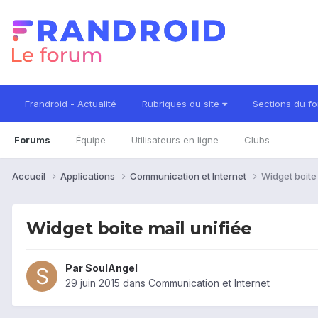
Frandroid - Actualité
Rubriques du site
Sections du f
Forums
Équipe
Utilisateurs en ligne
Clubs
Accueil
Applications
Communication et Internet
Widget boite 
Widget boite mail unifiée
Par
SoulAngel
29 juin 2015
dans
Communication et Internet