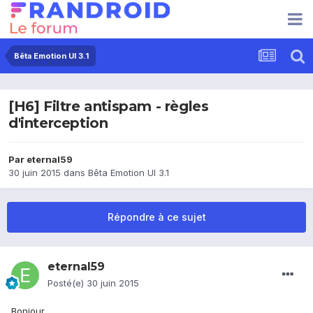
Bêta Emotion UI 3.1
[H6] Filtre antispam - règles
d'interception
Par
eternal59
30 juin 2015
dans
Bêta Emotion UI 3.1
Répondre à ce sujet
eternal59
Posté(e)
30 juin 2015
Bonjour,