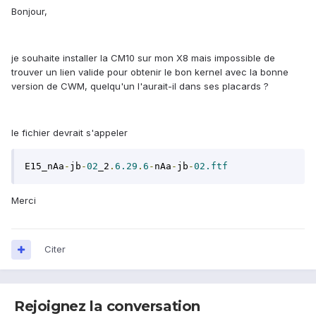
Bonjour,
je souhaite installer la CM10 sur mon X8 mais impossible de
trouver un lien valide pour obtenir le bon kernel avec la bonne
version de CWM, quelqu'un l'aurait-il dans ses placards ?
le fichier devrait s'appeler
E15_nAa
-
jb
-
02
_2
.
6.29
.
6
-
nAa
-
jb
-
02.ftf
Merci
Citer
Rejoignez la conversation