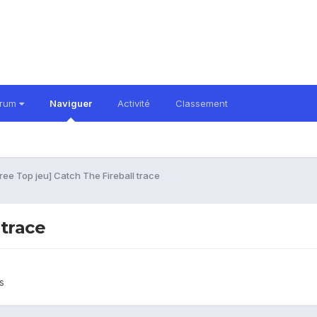
orum
Naviguer
Activité
Classement
ree Top jeu] Catch The Fireball trace
 trace
s