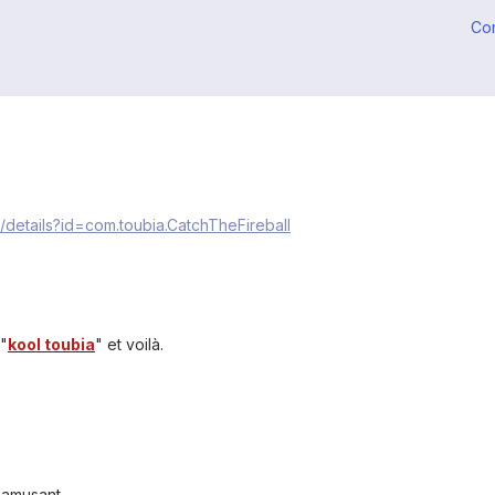
Co
/details?id=com.toubia.CatchTheFireball
 "
kool toubia
"
et voilà.
r amusant