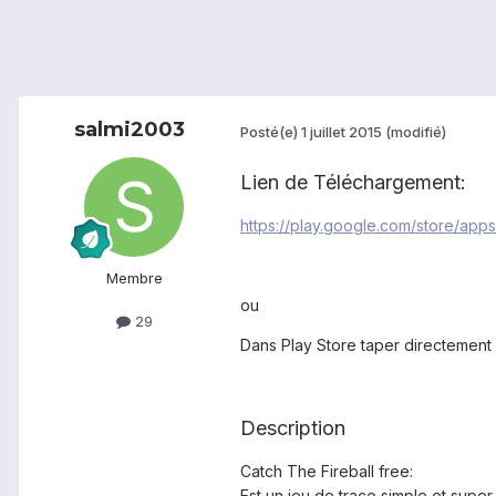
salmi2003
Posté(e)
1 juillet 2015
(modifié)
Lien de Téléchargement:
https://play.google.com/store/apps
Membre
ou
29
Dans Play Store taper directement
Description
Catch The Fireball free:
Est un jeu de trace simple et supe