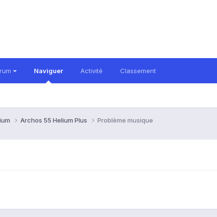
orum
Naviguer
Activité
Classement
lium
Archos 55 Helium Plus
Problème musique