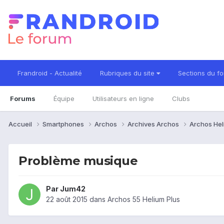
Frandroid - Actualité
Rubriques du site
Sections du f
Forums
Équipe
Utilisateurs en ligne
Clubs
Accueil
Smartphones
Archos
Archives Archos
Archos He
Problème musique
Par
Jum42
22 août 2015
dans
Archos 55 Helium Plus