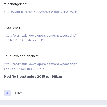
téléchargement:
https://yadi.sk/d/5YI63uiAhz5UD/Recovery/TWRP
Installation:
http://forum.xda-developers.com/showpost.php?
p=61938156&postcount=128
Pour l'avoir en anglais:
http://forum.xda-developers.com/showpost.php?
p=62661073&postcount=16
Modifié
9 septembre 2015
par Djiban
Citer