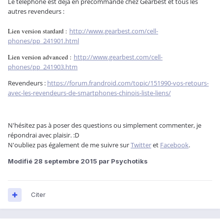
Le téléphone est déjà en précommande chez Gearbest et tous les
autres revendeurs :
Lien version stardard :
http://www.gearbest.com/cell-
phones/pp_241901.html
Lien version advanced :
http://www.gearbest.com/cell-
phones/pp_241903.htm
Revendeurs :
https://forum.frandroid.com/topic/151990-vos-retours-
avec-les-revendeurs-de-smartphones-chinois-liste-liens/
N'hésitez pas à poser des questions ou simplement commenter, je
répondrai avec plaisir. :D
N'oubliez pas également de me suivre sur
Twitter
et
Facebook
.
Modifié
28 septembre 2015
par Psychotiks
Citer