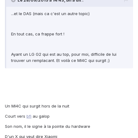
Le 28/09/2015 à 14:43, bfi a dit :
...et le DAS (mais ca c'est un autre topic)
En tout cas, ca frappe fort !
Ayant un LG G2 qui est au top, pour moi, difficile de lui
trouver un remplacant. Et voilà ce MI4C qui surgit ;)
Un MI4C qui surgit hors de la nuit
Court vers
bfi
au galop
Son nom, il le signe à la pointe du hardware
D'un X qui veut dire Xiaomi