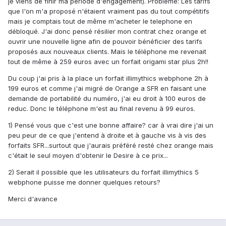
je viens de finir ma période d'engagement). Problème: Les tarifs
que l'on m'a proposé n'étaient vraiment pas du tout compétitifs
mais je comptais tout de même m'acheter le telephone en
débloqué. J'ai donc pensé résilier mon contrat chez orange et
ouvrir une nouvelle ligne afin de pouvoir bénéficier des tarifs
proposés aux nouveaux clients. Mais le téléphone me revenait
tout de même à 259 euros avec un forfait origami star plus 2h!!
Du coup j'ai pris à la place un forfait illimythics webphone 2h à
199 euros et comme j'ai migré de Orange a SFR en faisant une
demande de portabilité du numéro, j'ai eu droit à 100 euros de
reduc. Donc le téléphone m'est au final revenu à 99 euros.
1) Pensé vous que c'est une bonne affaire? car à vrai dire j'ai un
peu peur de ce que j'entend à droite et à gauche vis à vis des
forfaits SFR...surtout que j'aurais préféré resté chez orange mais
c'était le seul moyen d'obtenir le Desire à ce prix...
2) Serait il possible que les utilisateurs du forfait illimythics 5
webphone puisse me donner quelques retours?
Merci d'avance