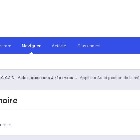
orum
Naviguer
Activité
Classement
LG G3 S - Aides, questions & réponses
Appli sur Sd et gestion de la m
moire
ponses