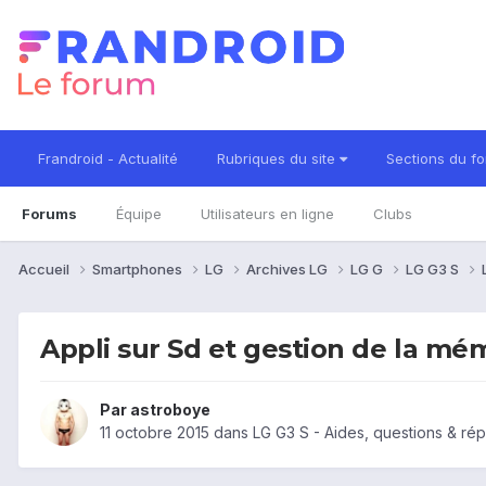
Frandroid - Actualité
Rubriques du site
Sections du f
Forums
Équipe
Utilisateurs en ligne
Clubs
Accueil
Smartphones
LG
Archives LG
LG G
LG G3 S
Appli sur Sd et gestion de la mé
Par
astroboye
11 octobre 2015
dans
LG G3 S - Aides, questions & ré