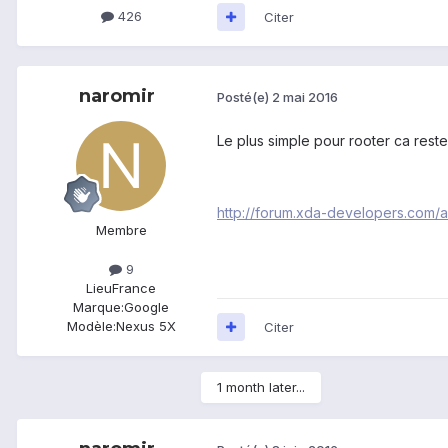
426
Citer
naromir
Posté(e)
2 mai 2016
Le plus simple pour rooter ca reste 
http://forum.xda-developers.com/
Membre
9
Lieu
France
Marque:
Google
Modèle:
Nexus 5X
Citer
1 month later...