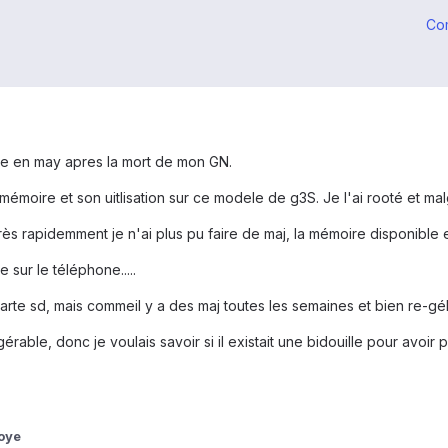
Co
able en may apres la mort de mon GN.
 mémoire et son uitlisation sur ce modele de g3S. Je l'ai rooté et m
ès rapidemment je n'ai plus pu faire de maj, la mémoire disponible eta
e sur le téléphone.....
a carte sd, mais commeil y a des maj toutes les semaines et bien re-gél
érable, donc je voulais savoir si il existait une bidouille pour avoi
oye