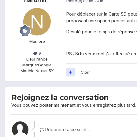
naromir
Posté(e)
8 juin 2016
Pour déplacer sur la Carte SD peu
proposant une option permettant c
Désolé pour le temps de réponse 
Membre
9
PS : Si tu veux root j'ai effectué u
Lieu
France
Marque:
Google
Modèle:
Nexus 5X
Citer
Rejoignez la conversation
Vous pouvez poster maintenant et vous enregistrez plus tard
Répondre à ce sujet…