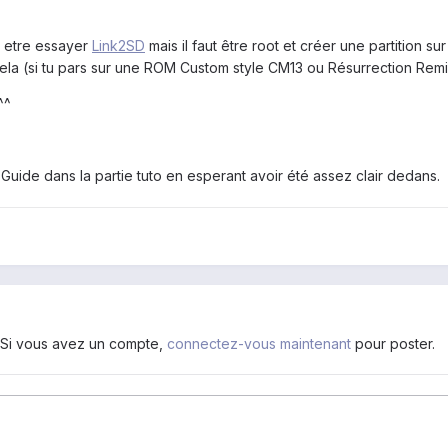
t etre essayer
Link2SD
mais il faut être root et créer une partition s
ela (si tu pars sur une ROM Custom style CM13 ou Résurrection Rem
^^
n Guide dans la partie tuto en esperant avoir été assez clair dedans.
. Si vous avez un compte,
connectez-vous maintenant
pour poster.