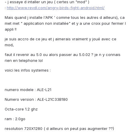
- j essaye d intaller un jeu ( certes un "mod" )
:
http://www.revdl.com/angry-birds-fight-android.html/
Mais quand j installe l'APK ' comme tous les autres d ailleurs), ca
met met " application non installée" et y a une croix pour fermer l
appli !!
je suis accro de ce jeu et j aimerais vraiment y joué avec ce
mod,
faut il revenir au 5.0 ou alors passer au 5.0.02 ? je n y connais
rien en telephone lol
voici les infos systemes :
numero modele : ALE-L21
Numero version : ALE-L21C33B180
Octa-core 1.2 ghz
ram : 2.0go
resolution 720X1280 ( d ailleurs on peut pas augmenter ??)