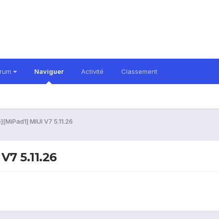
orum
Naviguer
Activité
Classement
[MiPad1] MIUI V7 5.11.26
V7 5.11.26