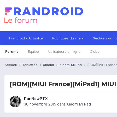
Frandroid - Actualité
Rubriques du site
Sections du f
Forums
Équipe
Utilisateurs en ligne
Clubs
Accueil
Tablettes
Xiaomi
Xiaomi Mi Pad
[ROM][MIUI France]
[ROM][MIUI France][MiPad1] MIUI 
Par
NewPTX
30 novembre 2015
dans
Xiaomi Mi Pad