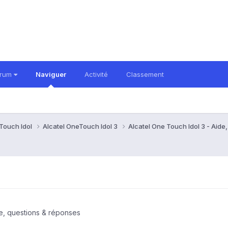
orum
Naviguer
Activité
Classement
Touch Idol
Alcatel OneTouch Idol 3
Alcatel One Touch Idol 3 - Aid
de, questions & réponses