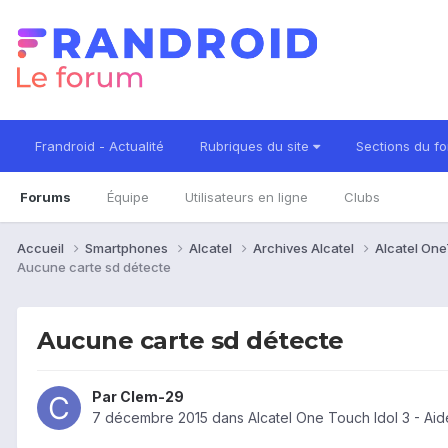
Frandroid - Actualité
Rubriques du site
Sections du f
Forums
Équipe
Utilisateurs en ligne
Clubs
Accueil
Smartphones
Alcatel
Archives Alcatel
Alcatel One
Aucune carte sd détecte
Aucune carte sd détecte
Par
Clem-29
7 décembre 2015
dans
Alcatel One Touch Idol 3 - Ai