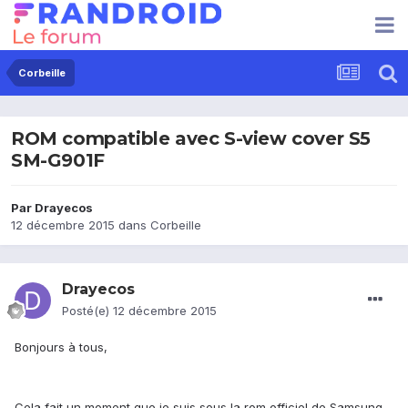
Corbeille
ROM compatible avec S-view cover S5
SM-G901F
Par
Drayecos
12 décembre 2015
dans
Corbeille
Drayecos
Posté(e)
12 décembre 2015
Bonjours à tous,
Cela fait un moment que je suis sous la rom officiel de Samsung