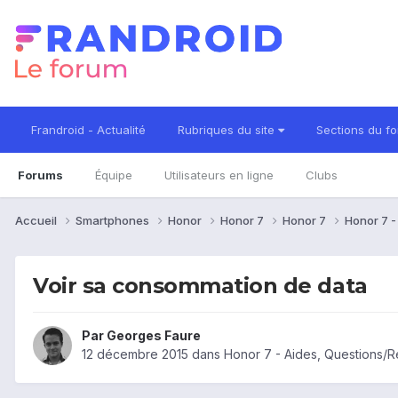
Frandroid - Actualité
Rubriques du site
Sections du f
Forums
Équipe
Utilisateurs en ligne
Clubs
Accueil
Smartphones
Honor
Honor 7
Honor 7
Honor 7 
Voir sa consommation de data
Par
Georges Faure
12 décembre 2015
dans
Honor 7 - Aides, Questions/