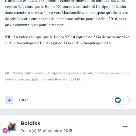
L'interface est fidèle aux produits Honor et Huawei : on retrouve EMUI en
version 3.1, alors que le Honor 5X tourne sous Android Lollipop. Il faudra
donc attendre une mise à jour vers Marshmallow, et on espère qu'elle suivra
de près la sortie européenne du téléphone prévue pour le début 2016, sans
prix à communiquer pour le moment.
NB :
La vidéo indique que le Honor 5X est équipé de 2 Go de mémoire vive
et d'un Snapdragon 610. Il s'agit de 3 Go et d'un Snapdragon 616.
http://www.clubic.com/video/premier-apercu/video-honor-5x-prise-en-main-
video-d-un-smartphone-prometteur-473234.html
Citer
1
Boldikk
Posté(e)
18 décembre 2015