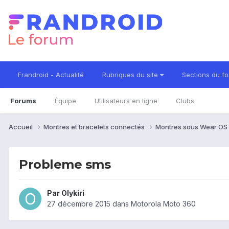
Frandroid - Actualité
Rubriques du site
Sections du f
Forums
Équipe
Utilisateurs en ligne
Clubs
Accueil
Montres et bracelets connectés
Montres sous Wear OS
Probleme sms
Par
Olykiri
27 décembre 2015
dans
Motorola Moto 360