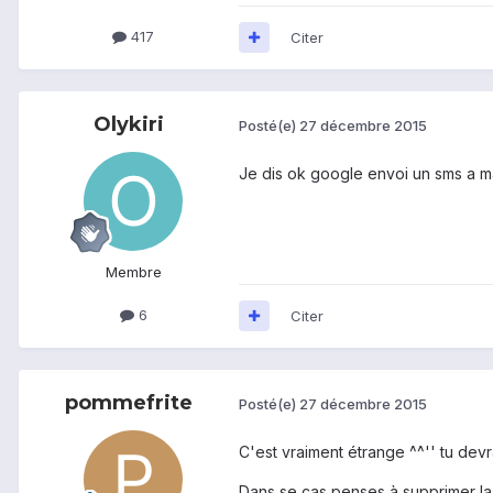
417
Citer
Olykiri
Posté(e)
27 décembre 2015
Je dis ok google envoi un sms a ma
Membre
6
Citer
pommefrite
Posté(e)
27 décembre 2015
C'est vraiment étrange ^^'' tu devr
Dans se cas penses à supprimer la