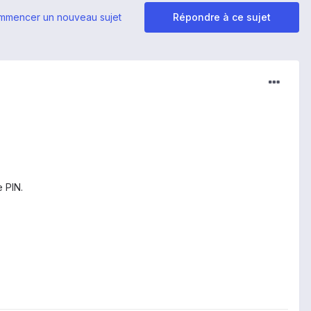
mmencer un nouveau sujet
Répondre à ce sujet
 PIN.