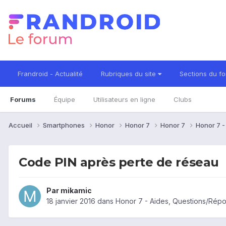
Frandroid - Actualité
Rubriques du site
Sections du f
Forums
Équipe
Utilisateurs en ligne
Clubs
Accueil
Smartphones
Honor
Honor 7
Honor 7
Honor 7 
Code PIN après perte de réseau
Par
mikamic
18 janvier 2016
dans
Honor 7 - Aides, Questions/Rép