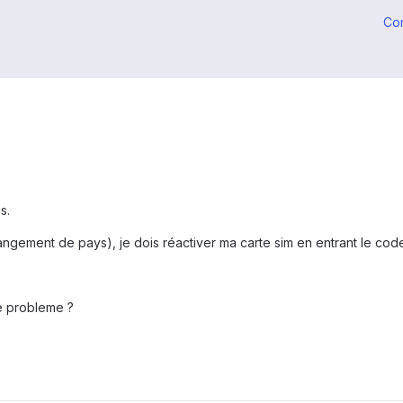
Co
s.
gement de pays), je dois réactiver ma carte sim en entrant le code
le probleme ?