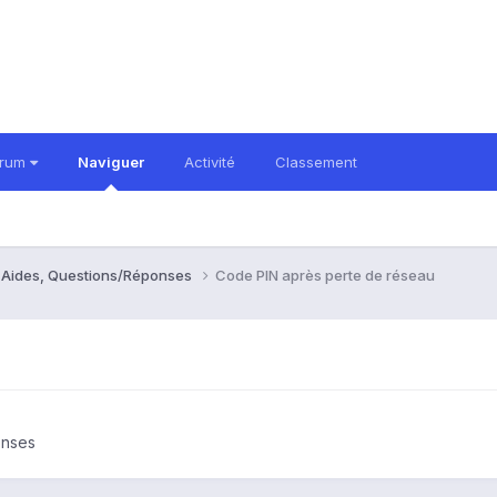
orum
Naviguer
Activité
Classement
- Aides, Questions/Réponses
Code PIN après perte de réseau
onses