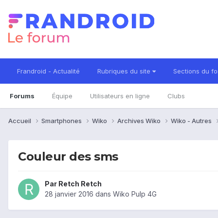
Frandroid - Actualité
Rubriques du site
Sections du f
Forums
Équipe
Utilisateurs en ligne
Clubs
Accueil
Smartphones
Wiko
Archives Wiko
Wiko - Autres
Couleur des sms
Par
Retch Retch
28 janvier 2016
dans
Wiko Pulp 4G