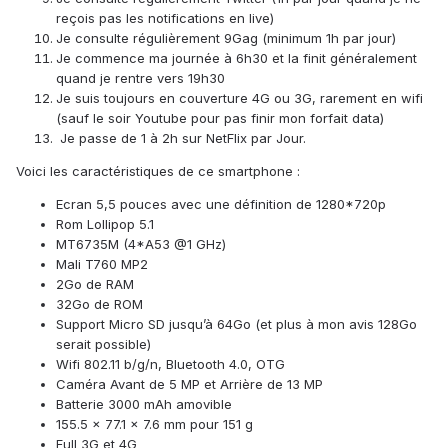
reçois pas les notifications en live)
Je consulte régulièrement 9Gag (minimum 1h par jour)
Je commence ma journée à 6h30 et la finit généralement
quand je rentre vers 19h30
Je suis toujours en couverture 4G ou 3G, rarement en wifi
(sauf le soir Youtube pour pas finir mon forfait data)
Je passe de 1 à 2h sur NetFlix par Jour.
Voici les caractéristiques de ce smartphone :
Ecran 5,5 pouces avec une définition de 1280*720p
Rom Lollipop 5.1
MT6735M (4*A53 @1 GHz)
Mali T760 MP2
2Go de RAM
32Go de ROM
Support Micro SD jusqu’à 64Go (et plus à mon avis 128Go
serait possible)
Wifi 802.11 b/g/n, Bluetooth 4.0, OTG
Caméra Avant de 5 MP et Arrière de 13 MP
Batterie 3000 mAh amovible
155.5 x 77.1 x 7.6 mm pour 151 g
Full 3G et 4G