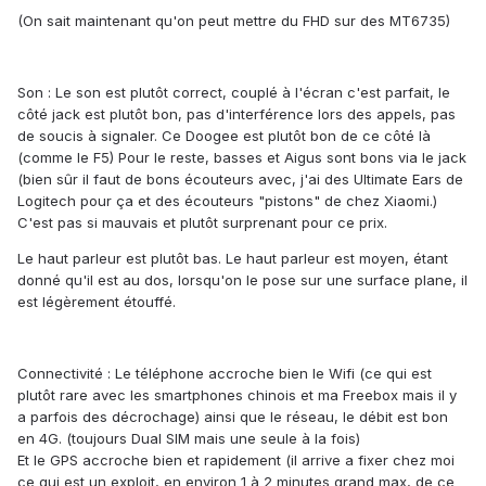
(On sait maintenant qu'on peut mettre du FHD sur des MT6735)
Son :
Le son est plutôt correct, couplé à l'écran c'est parfait, le
côté jack est plutôt bon, pas d'interférence lors des appels, pas
de soucis à signaler. Ce Doogee est plutôt bon de ce côté là
(comme le F5) Pour le reste, basses et Aigus sont bons via le jack
(bien sûr il faut de bons écouteurs avec, j'ai des Ultimate Ears de
Logitech pour ça et des écouteurs "pistons" de chez Xiaomi.)
C'est pas si mauvais et plutôt surprenant pour ce prix.
Le haut parleur est plutôt bas. Le haut parleur est moyen, étant
donné qu'il est au dos, lorsqu'on le pose sur une surface plane, il
est légèrement étouffé.
Connectivité :
Le téléphone accroche bien le Wifi (ce qui est
plutôt rare avec les smartphones chinois et ma Freebox mais il y
a parfois des décrochage) ainsi que le réseau, le débit est bon
en 4G. (toujours Dual SIM mais une seule à la fois)
Et le GPS accroche bien et rapidement (il arrive a fixer chez moi
ce qui est un exploit, en environ 1 à 2 minutes grand max, de ce