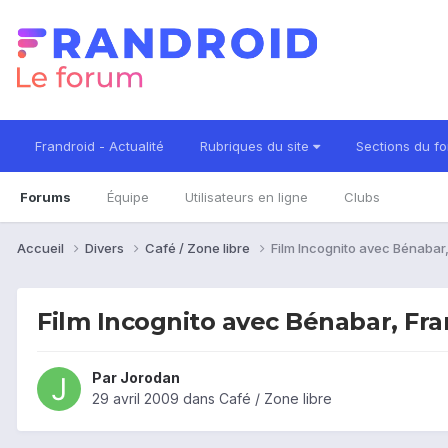
Frandroid - Actualité
Rubriques du site
Sections du f
Forums
Équipe
Utilisateurs en ligne
Clubs
Accueil
Divers
Café / Zone libre
Film Incognito avec Bénabar
Film Incognito avec Bénabar, Fra
Par
Jorodan
29 avril 2009
dans
Café / Zone libre