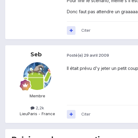
Pour finir le scénario, même s'il est p
Donc faut pas attendre un graaaaaand
Citer
Seb
Posté(e)
29 avril 2009
Il était prévu d'y jeter un petit co
Membre
2,2k
Lieu
Paris - France
Citer