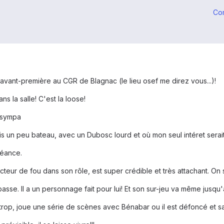
Co
en avant-première au CGR de Blagnac (le lieu osef me direz vous...)!
s la salle! C'est la loose!
s sympa
ais un peu bateau, avec un Dubosc lourd et où mon seul intéret serait
séance.
cteur de fou dans son rôle, est super crédible et très attachant. O
 passe. Il a un personnage fait pour lui! Et son sur-jeu va même jusqu
trop, joue une série de scènes avec Bénabar ou il est défoncé et saou