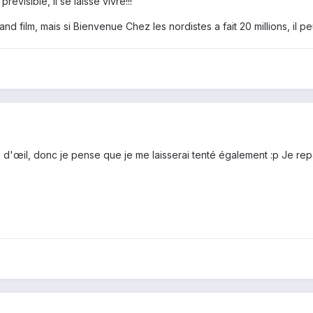
révisible, il se laisse vivre!!!
 film, mais si Bienvenue Chez les nordistes a fait 20 millions, il peu
up d'œil, donc je pense que je me laisserai tenté également :p Je repa