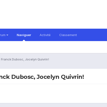
orum
Naviguer
Activité
Classement
, Franck Dubosc, Jocelyn Quivrin!
nck Dubosc, Jocelyn Quivrin!