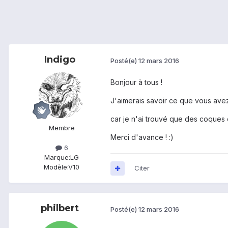
Indigo
Posté(e)
12 mars 2016
Bonjour à tous !
J'aimerais savoir ce que vous av
car je n'ai trouvé que des coques q
Membre
Merci d'avance ! :)
6
Marque:
LG
Modèle:
V10
Citer
philbert
Posté(e)
12 mars 2016