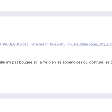
/B01ACUEGDO?psc=1&redirect=true&ref_=oh_aui_detailpage_o02_s0
nt elle n'a pas bougée et j'aime bien les appendices qui obstrues les o