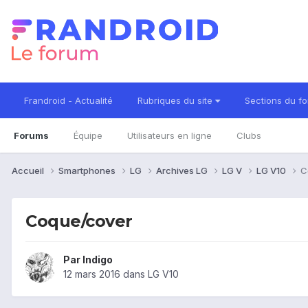
Frandroid - Actualité
Rubriques du site
Sections du f
Forums
Équipe
Utilisateurs en ligne
Clubs
Accueil
Smartphones
LG
Archives LG
LG V
LG V10
C
Coque/cover
Par
Indigo
12 mars 2016
dans
LG V10