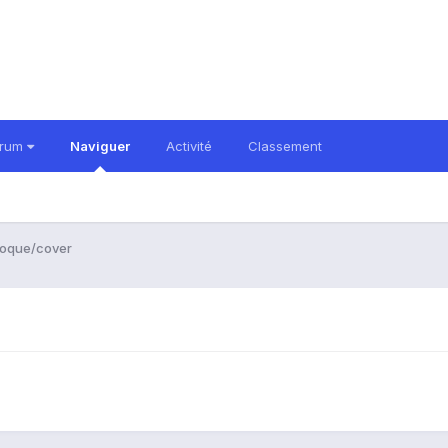
orum
Naviguer
Activité
Classement
oque/cover