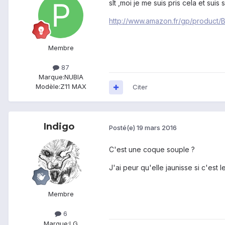
slt ,moi je me suis pris cela et suis sat
http://www.amazon.fr/gp/product
Membre
87
Marque:
NUBIA
Modèle:
Z11 MAX
Citer
Indigo
Posté(e)
19 mars 2016
C'est une coque souple ?
J'ai peur qu'elle jaunisse si c'est l
Membre
6
Marque:
LG