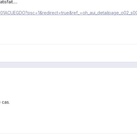
isfait.....
/B01ACUEGDO?psc=1&redirect=true&ref_=oh_aui_detailpage_o02_s0
e cas.