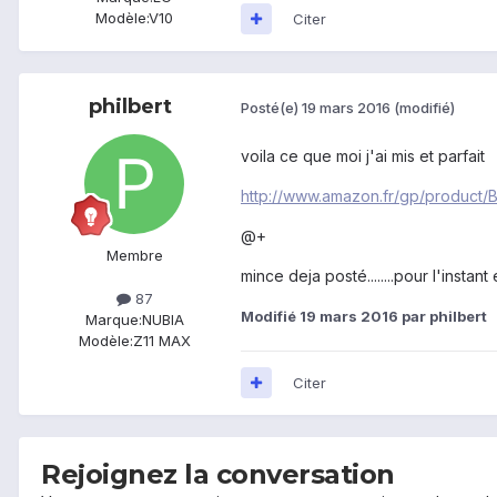
Modèle:
V10
Citer
philbert
Posté(e)
19 mars 2016
(modifié)
voila ce que moi j'ai mis et parfait
http://www.amazon.fr/gp/product
@+
Membre
mince deja posté........pour l'insta
87
Modifié
19 mars 2016
par philbert
Marque:
NUBIA
Modèle:
Z11 MAX
Citer
Rejoignez la conversation