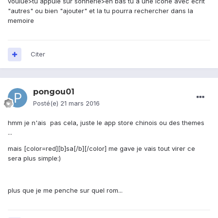
voulue>tu appuie sur sonnerie>en bas tu a une icone avec ecrit
"autres" ou bien "ajouter" et la tu pourra rechercher dans la
memoire
Citer
pongou01
Posté(e)
21 mars 2016
hmm je n'ais pas cela, juste le app store chinois ou des themes
...
mais [color=red][b]sa[/b][/color] me gave je vais tout virer ce
sera plus simple:)
plus que je me penche sur quel rom...