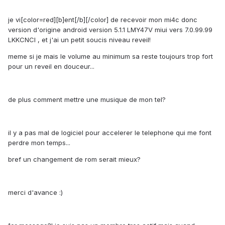
je vi[color=red][b]ent[/b][/color] de recevoir mon mi4c donc
version d'origine android version 5.1.1 LMY47V miui vers 7.0.99.99
LKKCNCI , et j'ai un petit soucis niveau reveil!
meme si je mais le volume au minimum sa reste toujours trop fort
pour un reveil en douceur...
de plus comment mettre une musique de mon tel?
il y a pas mal de logiciel pour accelerer le telephone qui me font
perdre mon temps...
bref un changement de rom serait mieux?
merci d'avance :)