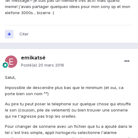
1er message?! je suis pas un membre tres actif mais quand
meme! j'avais partager quelques idees pour mon sony sp et mon
elefone 3000s... bizarre :(
Citer
emikatsé
Posté(e)
20 mars 2016
Salut,
Impossible de descendre plus bas que le minimum (et oui, ca
porte bien son nom ^^)
Au pire tu peut poser le telephone sur quelque chose qui etouffe
le son (coussin, pile de vetement) ou bien trouver une sonnerie
qui ne t'agresse pas trop les oreilles.
Pour changer de sonnerie avec un fichier que tu a ajouté dans le
tel c'est tres simple, appli horloge>tu selectionne l'alarme