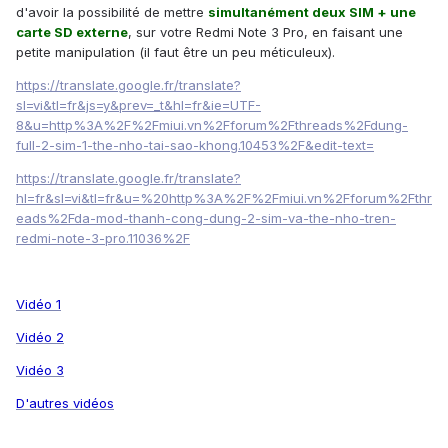
d'avoir la possibilité de mettre
simultanément deux SIM + une
carte SD externe
, sur votre Redmi Note 3 Pro, en faisant une
petite manipulation (il faut être un peu méticuleux).
https://translate.google.fr/translate?
sl=vi&tl=fr&js=y&prev=_t&hl=fr&ie=UTF-
8&u=http%3A%2F%2Fmiui.vn%2Fforum%2Fthreads%2Fdung-
full-2-sim-1-the-nho-tai-sao-khong.10453%2F&edit-text=
https://translate.google.fr/translate?
hl=fr&sl=vi&tl=fr&u=%20http%3A%2F%2Fmiui.vn%2Fforum%2Fthr
eads%2Fda-mod-thanh-cong-dung-2-sim-va-the-nho-tren-
redmi-note-3-pro.11036%2F
Vidéo 1
Vidéo 2
Vidéo 3
D'autres vidéos