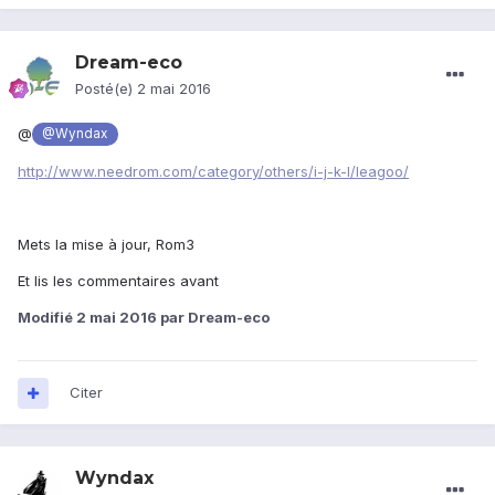
Dream-eco
Posté(e)
2 mai 2016
@
@Wyndax
http://www.needrom.com/category/others/i-j-k-l/leagoo/
Mets la mise à jour, Rom3
Et lis les commentaires avant
Modifié
2 mai 2016
par Dream-eco
Citer
Wyndax