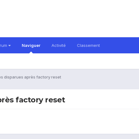
orum
Naviguer
Activité
Classement
es disparues après factory reset
rès factory reset